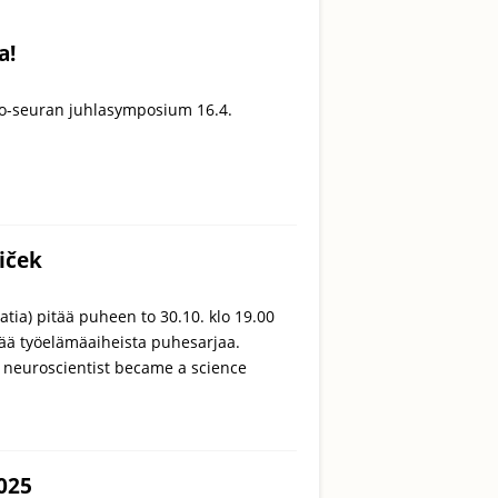
a!
io-seuran juhlasymposium 16.4.
iček
atia) pitää puheen to 30.10. klo 19.00
mää työelämäaiheista puhesarjaa.
neuroscientist became a science
2025