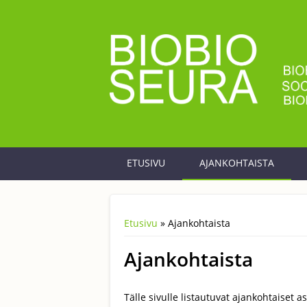
Skip to main content
ETUSIVU
AJANKOHTAISTA
Etusivu
» Ajankohtaista
You are here
Ajankohtaista
Tälle sivulle listautuvat ajankohtaiset as