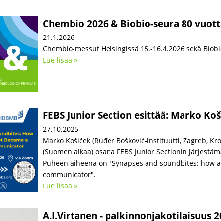
Chembio 2026 & Biobio-seura 80 vuott
21.1.2026
Chembio-messut Helsingissä 15.-16.4.2026 sekä Biob
Lue lisää »
FEBS Junior Section esittää: Marko Koš
27.10.2025
Marko Košiček (Ruđer Bošković-instituutti, Zagreb, Kro
(Suomen aikaa) osana FEBS Junior Sectionin järjestä
Puheen aiheena on "Synapses and soundbites: how a 
communicator".
Lue lisää »
A.I.Virtanen - palkinnonjakotilaisuus 